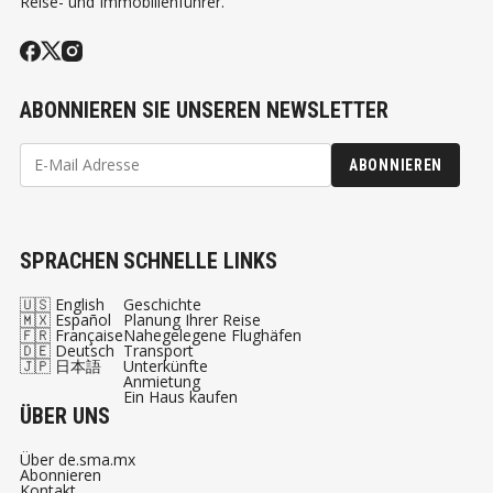
Reise- und Immobilienführer.
ABONNIEREN SIE UNSEREN NEWSLETTER
ABONNIEREN
SPRACHEN
SCHNELLE LINKS
🇺🇸 English
Geschichte
🇲🇽 Español
Planung Ihrer Reise
🇫🇷 Française
Nahegelegene Flughäfen
🇩🇪 Deutsch
Transport
🇯🇵 日本語
Unterkünfte
Anmietung
Ein Haus kaufen
ÜBER UNS
Über de.sma.mx
Abonnieren
Kontakt