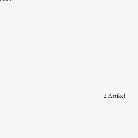
et, in
gehobenes
2 Artikel