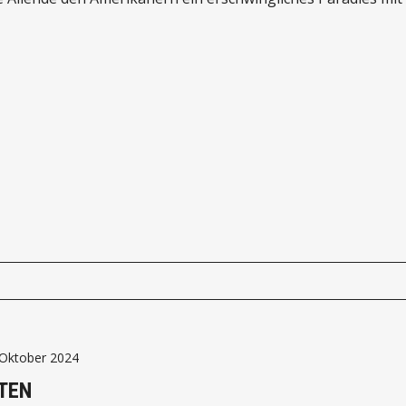
sigen Gesundheitsversorgung, Bildung und Gemeinschaft biet
ihre Ersparnisse für den Ruhestand in ein jahrzehntelang 
mwandeln können.
 Oktober 2024
TEN