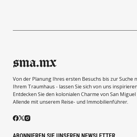
während die USA immer weiter
hochwerti
zurückfallen, und wie San Miguel de
Vorschule 
Allende den Amerikanern ein
Erfahren S
erschwingliches Paradies mit einer
Lehrplan,
erstklassigen
jede Schul
Gesundheitsversorgung, Bildung und
Gemeinschaft bietet, in dem sie ihre
sma.mx
Ersparnisse für den Ruhestand in ein
jahrzehntelang gehobenes Leben
umwandeln können.
Von der Planung Ihres ersten Besuchs bis zur Suche 
Ihrem Traumhaus - lassen Sie sich von uns inspirieren
Entdecken Sie den kolonialen Charme von San Miguel
Allende mit unserem Reise- und Immobilienführer.
ABONNIEREN SIE UNSEREN NEWSLETTER