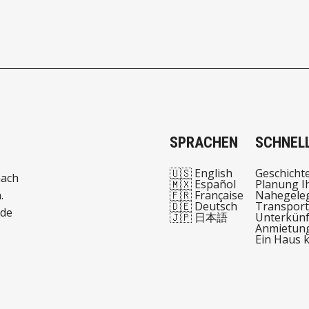
ge Ausbildung von der
bis zur High School.
ie mehr über den
 die Lehrmethoden und was
e einzigartig macht.
SPRACHEN
SCHNELL
🇺🇸 English
Geschicht
nach
🇲🇽 Español
Planung I
.
🇫🇷 Française
Nahegeleg
🇩🇪 Deutsch
Transport
 de
🇯🇵 日本語
Unterkünf
Anmietun
Ein Haus 