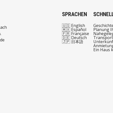
SPRACHEN
SCHNELL
🇺🇸 English
Geschicht
nach
🇲🇽 Español
Planung I
.
🇫🇷 Française
Nahegeleg
🇩🇪 Deutsch
Transport
 de
🇯🇵 日本語
Unterkünf
Anmietun
Ein Haus 