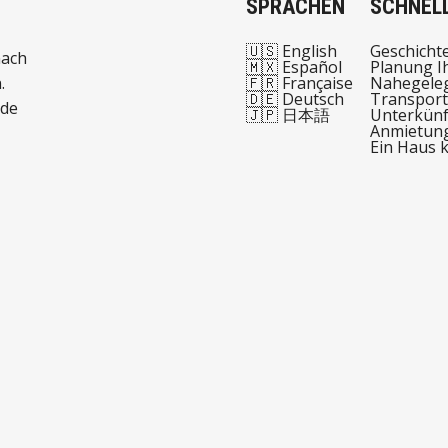
SPRACHEN
SCHNELL
🇺🇸 English
Geschicht
nach
🇲🇽 Español
Planung I
.
🇫🇷 Française
Nahegeleg
🇩🇪 Deutsch
Transport
 de
🇯🇵 日本語
Unterkünf
Anmietun
Ein Haus 