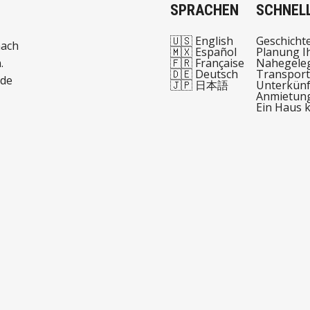
SPRACHEN
SCHNELL
🇺🇸 English
Geschicht
nach
🇲🇽 Español
Planung I
.
🇫🇷 Française
Nahegeleg
🇩🇪 Deutsch
Transport
 de
🇯🇵 日本語
Unterkünf
Anmietun
Ein Haus 